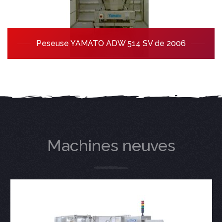
Peseuse YAMATO ADW 514 SV de 2006
Machines neuves