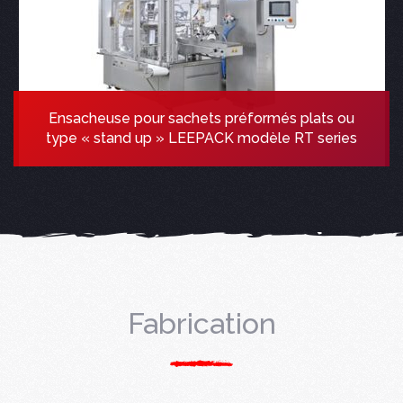
Ensacheuse pour sachets préformés plats ou
type « stand up » LEEPACK modèle RT series
Fabrication