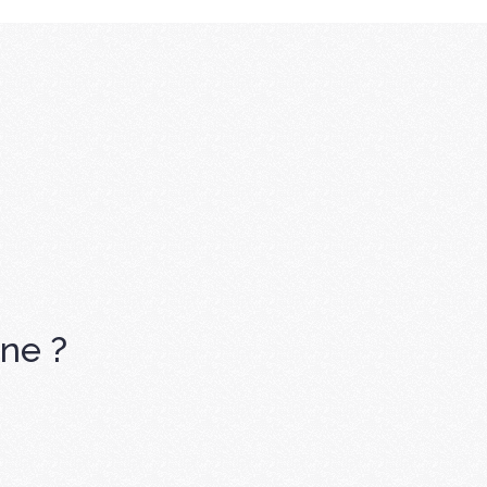
ine ?