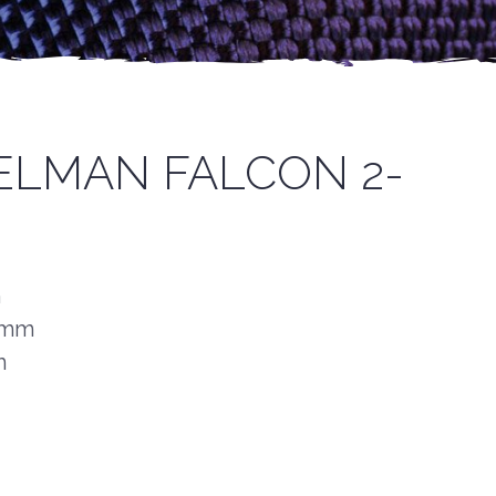
KELMAN FALCON 2-
m
70mm
m