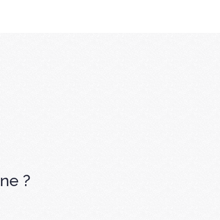
ine ?