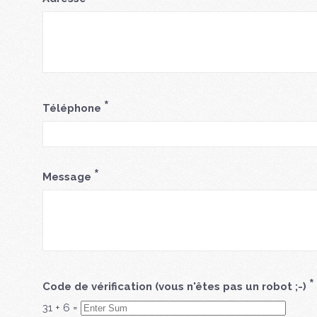
*
Téléphone
*
Message
*
Code de vérification (vous n'êtes pas un robot ;-)
31
+
6
=