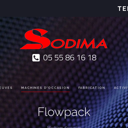
TE
EUVES
MACHINES D'OCCASION
FABRICATION
ACTIV
Flowpack
Machines d'occasion