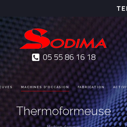
TE
EUVES
MACHINES D'OCCASION
FABRICATION
ACTIV
Thermoformeuse
Machines d'occasion