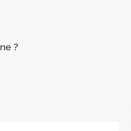
ine ?